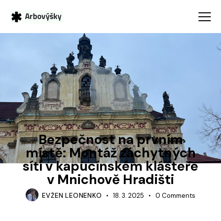
VÝŠKOVÉ PRÁCE
Bezpečnost na prvním
místě: Montáž záchytných
sítí v kapucínském klášteře
v Mnichově Hradišti
EVŽEN LEONENKO
18. 3. 2025
0
Comments